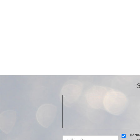
Согла
д