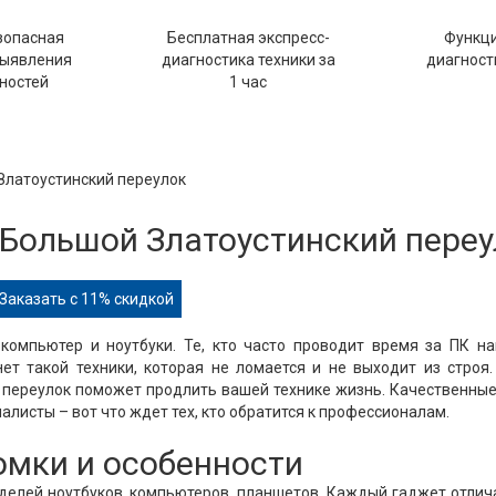
зопасная
Бесплатная экспресс-
Функц
выявления
диагностика техники за
диагности
ностей
1 час
 Златоустинский переулок
 Большой Златоустинский пере
Заказать с 11% скидкой
компьютер и ноутбуки. Те, кто часто проводит время за ПК н
нет такой техники, которая не ломается и не выходит из строя
й переулок поможет продлить вашей технике жизнь. Качественны
алисты – вот что ждет тех, кто обратится к профессионалам.
ломки и особенности
оделей ноутбуков, компьютеров, планшетов. Каждый гаджет отлич