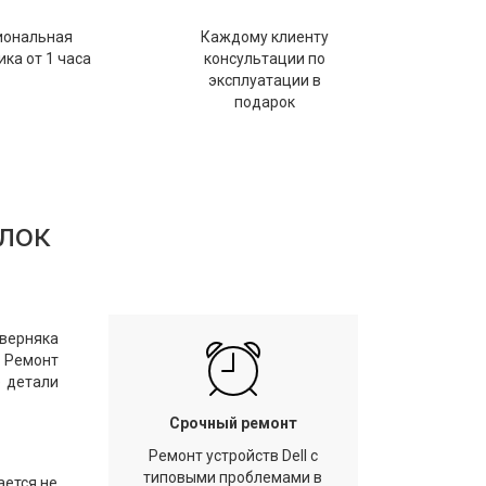
иональная
Каждому клиенту
ка от 1 часа
консультации по
эксплуатации в
подарок
улок
аверняка
. Ремонт
е детали
Срочный ремонт
Ремонт устройств Dell с
типовыми проблемами в
ается не