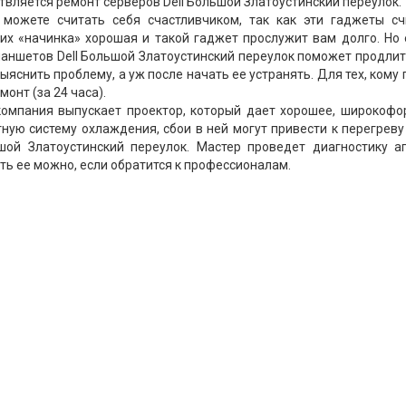
вляется ремонт серверов Dell Большой Златоустинский переулок.
 можете считать себя счастливчиком, так как эти гаджеты сч
их «начинка» хорошая и такой гаджет прослужит вам долго. Но 
ланшетов Dell Большой Златоустинский переулок поможет продли
яснить проблему, а уж после начать ее устранять. Для тех, кому
онт (за 24 часа).
компания выпускает проектор, который дает хорошее, широкофо
тную систему охлаждения, сбои в ней могут привести к перегреву
шой Златоустинский переулок. Мастер проведет диагностику ап
ть ее можно, если обратится к профессионалам.