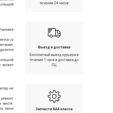
течении 24 часов
Большой
тановке
яется со
питания.
Выезд и доставка
еделится
Бесплатный выезд курьера в
 Большой
течение 1 часа и доставка до
ие может
СЦ
ьютер не
 ремонт
 месте.
ть свою
Запчасти AAA класса