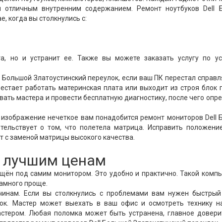
 отличным внутренним содержанием. Ремонт ноутбуков Dell 
, когда вы столкнулись с:
а, но и устранит ее. Также вы можете заказать услугу по ус
 Большой Златоустинский переулок, если ваш ПК перестал справл
естает работать материнская плата или выходит из строя блок 
звать мастера и провести бесплатную диагностику, после чего опр
 изображение нечеткое вам понадобится ремонт мониторов Dell
етельствует о том, что полетела матрица. Исправить положен
 с заменой матрицы высокого качества.
о лучшим ценам
ещён под самим монитором. Это удобно и практично. Такой комп
намного проще.
чинам. Если вы столкнулись с проблемами вам нужен быстрый
лок. Мастер может выехать в ваш офис и осмотреть технику на
астером. Любая поломка может быть устранена, главное довери