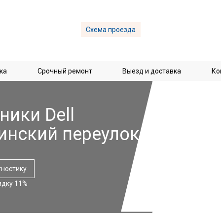
Схема проезда
ка
Срочный ремонт
Выезд и доставка
Ко
ники Dell
инский переулок
гностику
идку 11%