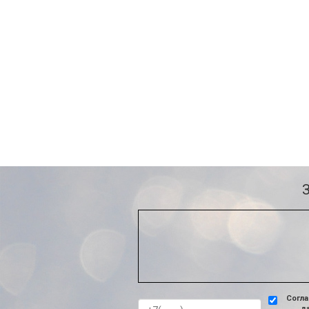
Согла
д