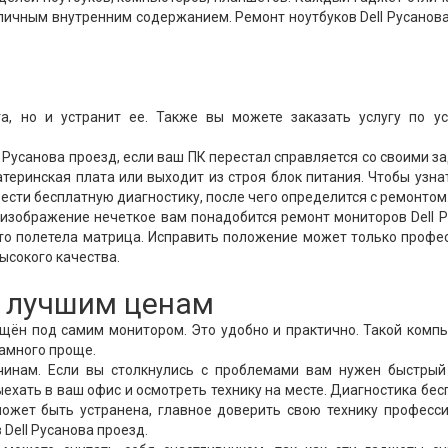
личным внутренним содержанием. Ремонт ноутбуков Dell Русанов
:
а, но и устранит ее. Также вы можете заказать услугу по ус
Русанова проезд, если ваш ПК перестал справляется со своими з
теринская плата или выходит из строя блок питания. Чтобы узнат
ести бесплатную диагностику, после чего определится с ремонтом
 изображение нечеткое вам понадобится ремонт мониторов Dell 
 что полетела матрица. Исправить положение может только профе
ысокого качества.
о лучшим ценам
ещён под самим монитором. Это удобно и практично. Такой комп
намного проще.
чинам. Если вы столкнулись с проблемами вам нужен быстрый
ехать в ваш офис и осмотреть технику на месте. Диагностика бес
ожет быть устранена, главное доверить свою технику професси
Dell Русанова проезд.