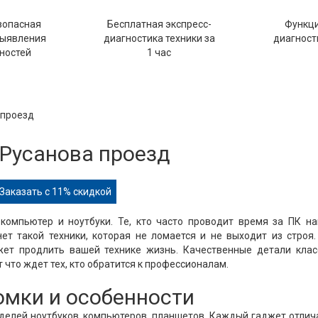
зопасная
Бесплатная экспресс-
Функц
выявления
диагностика техники за
диагности
ностей
1 час
 проезд
 Русанова проезд
Заказать с 11% скидкой
компьютер и ноутбуки. Те, кто часто проводит время за ПК н
нет такой техники, которая не ломается и не выходит из строя
ожет продлить вашей технике жизнь. Качественные детали клас
 что ждет тех, кто обратится к профессионалам.
ломки и особенности
оделей ноутбуков, компьютеров, планшетов. Каждый гаджет отлич