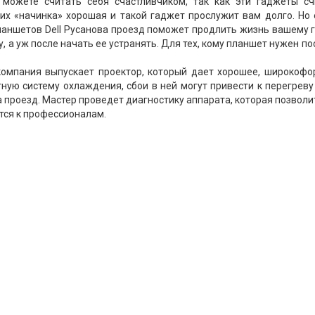
 можете считать себя счастливчиком, так как эти гаджеты сч
их «начинка» хорошая и такой гаджет прослужит вам долго. Но 
ланшетов Dell Русанова проезд поможет продлить жизнь вашему 
а уж после начать ее устранять. Для тех, кому планшет нужен по
компания выпускает проектор, который дает хорошее, широкофо
тную систему охлаждения, сбои в ней могут привести к перегреву
 проезд. Мастер проведет диагностику аппарата, которая позволи
тся к профессионалам.