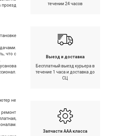
течении 24 часов
а проезд
тановке
адачами.
ь, что с
Выезд и доставка
.
Русанова
Бесплатный выезд курьера в
ссионал.
течение 1 часа и доставка до
СЦ
ьютер не
 ремонт
платная,
оналам.
Запчасти AAA класса