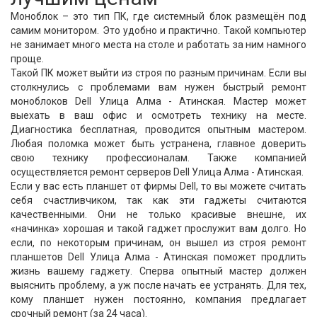
Моноблок – это тип ПК, где системный блок размещён под
самим монитором. Это удобно и практично. Такой компьютер
не занимает много места на столе и работать за ним намного
проще.
Такой ПК может выйти из строя по разным причинам. Если вы
столкнулись с проблемами вам нужен быстрый ремонт
моноблоков Dell Улица Алма - Атинская. Мастер может
выехать в ваш офис и осмотреть технику на месте.
Диагностика бесплатная, проводится опытным мастером.
Любая поломка может быть устранена, главное доверить
свою технику профессионалам. Также компанией
осуществляется ремонт серверов Dell Улица Алма - Атинская.
Если у вас есть планшет от фирмы Dell, то вы можете считать
себя счастливчиком, так как эти гаджеты считаются
качественными. Они не только красивые внешне, их
«начинка» хорошая и такой гаджет прослужит вам долго. Но
если, по некоторым причинам, он вышел из строя ремонт
планшетов Dell Улица Алма - Атинская поможет продлить
жизнь вашему гаджету. Сперва опытный мастер должен
выяснить проблему, а уж после начать ее устранять. Для тех,
кому планшет нужен постоянно, компания предлагает
срочный ремонт (за 24 часа).