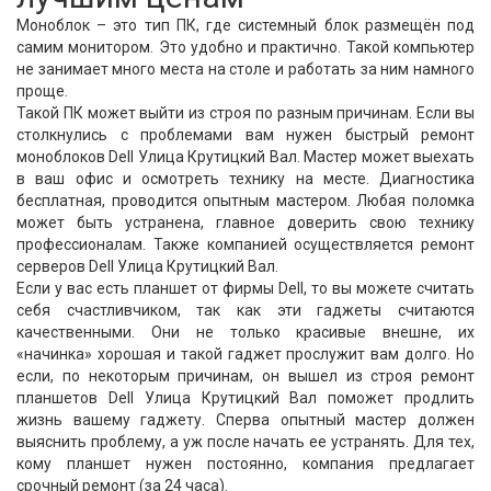
Моноблок – это тип ПК, где системный блок размещён под
самим монитором. Это удобно и практично. Такой компьютер
не занимает много места на столе и работать за ним намного
проще.
Такой ПК может выйти из строя по разным причинам. Если вы
столкнулись с проблемами вам нужен быстрый ремонт
моноблоков Dell Улица Крутицкий Вал. Мастер может выехать
в ваш офис и осмотреть технику на месте. Диагностика
бесплатная, проводится опытным мастером. Любая поломка
может быть устранена, главное доверить свою технику
профессионалам. Также компанией осуществляется ремонт
серверов Dell Улица Крутицкий Вал.
Если у вас есть планшет от фирмы Dell, то вы можете считать
себя счастливчиком, так как эти гаджеты считаются
качественными. Они не только красивые внешне, их
«начинка» хорошая и такой гаджет прослужит вам долго. Но
если, по некоторым причинам, он вышел из строя ремонт
планшетов Dell Улица Крутицкий Вал поможет продлить
жизнь вашему гаджету. Сперва опытный мастер должен
выяснить проблему, а уж после начать ее устранять. Для тех,
кому планшет нужен постоянно, компания предлагает
срочный ремонт (за 24 часа).