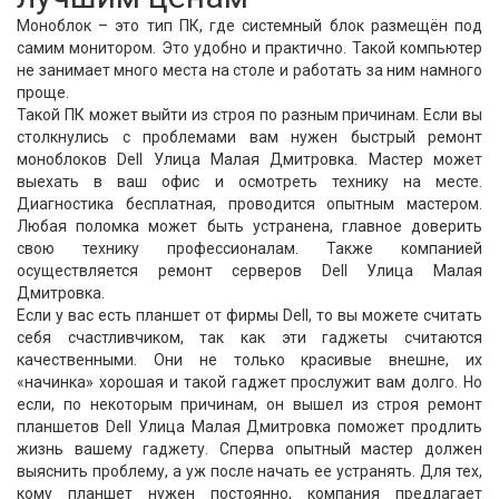
Моноблок – это тип ПК, где системный блок размещён под
самим монитором. Это удобно и практично. Такой компьютер
не занимает много места на столе и работать за ним намного
проще.
Такой ПК может выйти из строя по разным причинам. Если вы
столкнулись с проблемами вам нужен быстрый ремонт
моноблоков Dell Улица Малая Дмитровка. Мастер может
выехать в ваш офис и осмотреть технику на месте.
Диагностика бесплатная, проводится опытным мастером.
Любая поломка может быть устранена, главное доверить
свою технику профессионалам. Также компанией
осуществляется ремонт серверов Dell Улица Малая
Дмитровка.
Если у вас есть планшет от фирмы Dell, то вы можете считать
себя счастливчиком, так как эти гаджеты считаются
качественными. Они не только красивые внешне, их
«начинка» хорошая и такой гаджет прослужит вам долго. Но
если, по некоторым причинам, он вышел из строя ремонт
планшетов Dell Улица Малая Дмитровка поможет продлить
жизнь вашему гаджету. Сперва опытный мастер должен
выяснить проблему, а уж после начать ее устранять. Для тех,
кому планшет нужен постоянно, компания предлагает