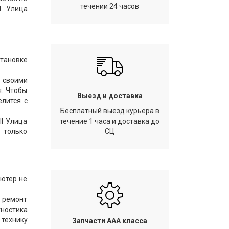
течении 24 часов
l Улица
тановке
 своими
я. Чтобы
Выезд и доставка
елится с
Бесплатный выезд курьера в
ll Улица
течение 1 часа и доставка до
 только
СЦ
ьютер не
 ремонт
ностика
технику
Запчасти AAA класса