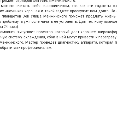
 ремонт серверов Dell Улица Менжинского.
 можете считать себя счастливчиком, так как эти гаджеты сч
их «начинка» хорошая и такой гаджет прослужит вам долго. Но 
т планшетов Dell Улица Менжинского поможет продлить жизнь
проблему, а уж после начать ее устранять. Для тех, кому планш
а 24 часа).
компания выпускает проектор, который дает хорошее, широкофо
тную систему охлаждения, сбои в ней могут привести к перегреву
Менжинского. Мастер проведет диагностику аппарата, которая 
 обратится к профессионалам.