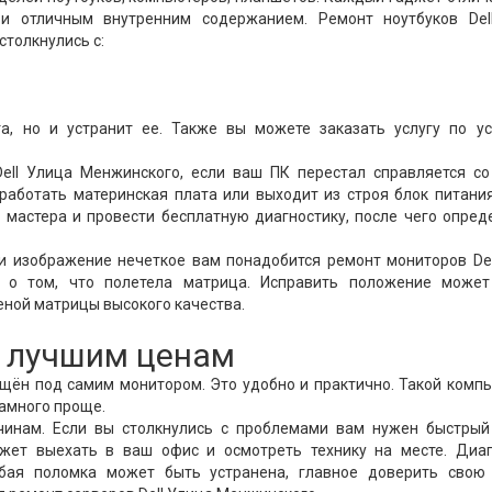
и отличным внутренним содержанием. Ремонт ноутбуков Del
столкнулись с:
а, но и устранит ее. Также вы можете заказать услугу по ус
ll Улица Менжинского, если ваш ПК перестал справляется со
работать материнская плата или выходит из строя блок питани
ь мастера и провести бесплатную диагностику, после чего опред
и изображение нечеткое вам понадобится ремонт мониторов De
т о том, что полетела матрица. Исправить положение может
еной матрицы высокого качества.
о лучшим ценам
ещён под самим монитором. Это удобно и практично. Такой комп
намного проще.
чинам. Если вы столкнулись с проблемами вам нужен быстрый
жет выехать в ваш офис и осмотреть технику на месте. Диаг
бая поломка может быть устранена, главное доверить свою 