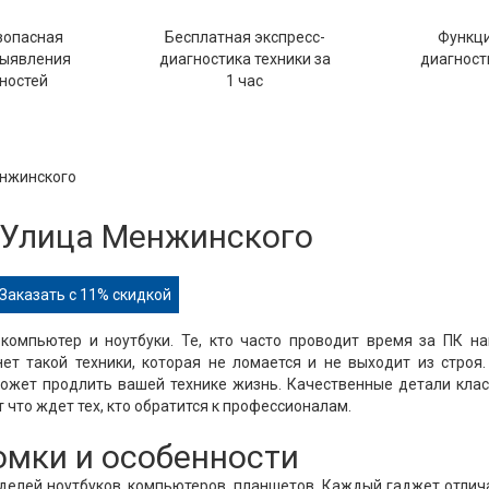
зопасная
Бесплатная экспресс-
Функц
выявления
диагностика техники за
диагности
ностей
1 час
енжинского
l Улица Менжинского
Заказать с 11% скидкой
компьютер и ноутбуки. Те, кто часто проводит время за ПК н
нет такой техники, которая не ломается и не выходит из строя
может продлить вашей технике жизнь. Качественные детали кла
 что ждет тех, кто обратится к профессионалам.
ломки и особенности
оделей ноутбуков, компьютеров, планшетов. Каждый гаджет отлич