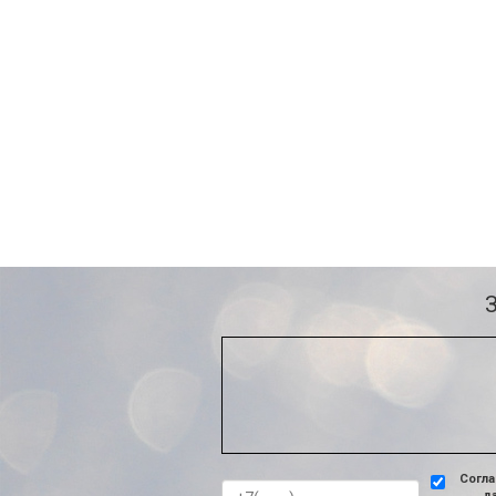
Согла
д