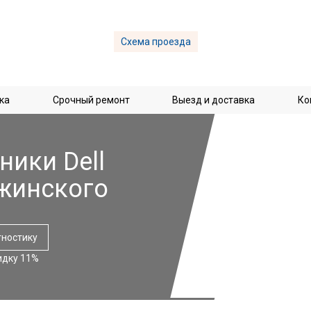
Схема проезда
ка
Срочный ремонт
Выезд и доставка
Ко
ники Dell
жинского
гностику
идку 11%