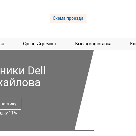
Схема проезда
ка
Срочный ремонт
Выезд и доставка
Ко
ники Dell
хайлова
гностику
идку 11%