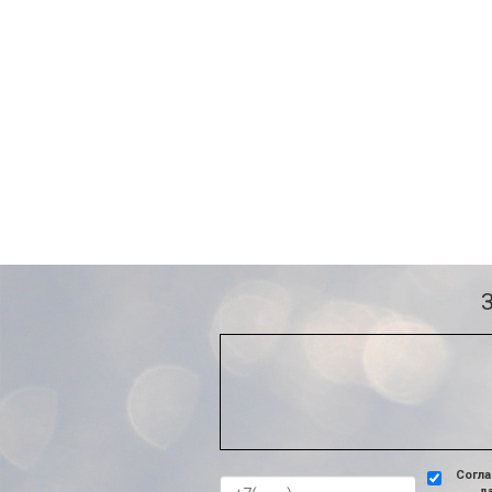
Согла
д