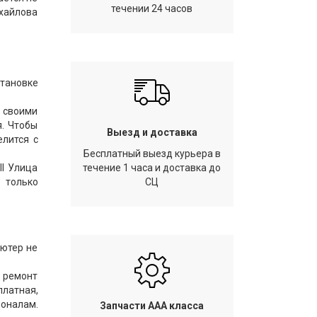
течении 24 часов
ихайлова
тановке
 своими
я. Чтобы
Выезд и доставка
елится с
Бесплатный выезд курьера в
ll Улица
течение 1 часа и доставка до
 только
СЦ
ьютер не
 ремонт
платная,
оналам.
Запчасти AAA класса