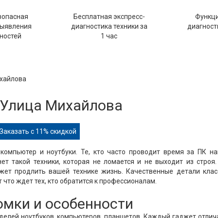
зопасная
Бесплатная экспресс-
Функц
выявления
диагностика техники за
диагности
ностей
1 час
ихайлова
l Улица Михайлова
Заказать с 11% скидкой
компьютер и ноутбуки. Те, кто часто проводит время за ПК н
нет такой техники, которая не ломается и не выходит из строя
ожет продлить вашей технике жизнь. Качественные детали клас
 что ждет тех, кто обратится к профессионалам.
ломки и особенности
оделей ноутбуков, компьютеров, планшетов. Каждый гаджет отлич