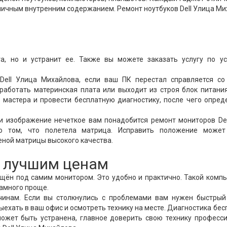
личным внутренним содержанием. Ремонт ноутбуков Dell Улица М
:
а, но и устранит ее. Также вы можете заказать услугу по ус
ell Улица Михайлова, если ваш ПК перестал справляется со
работать материнская плата или выходит из строя блок питани
ь мастера и провести бесплатную диагностику, после чего опред
и изображение нечеткое вам понадобится ремонт мониторов De
 о том, что полетела матрица. Исправить положение может
еной матрицы высокого качества.
о лучшим ценам
ещён под самим монитором. Это удобно и практично. Такой комп
намного проще.
чинам. Если вы столкнулись с проблемами вам нужен быстрый
ехать в ваш офис и осмотреть технику на месте. Диагностика бес
ожет быть устранена, главное доверить свою технику професси