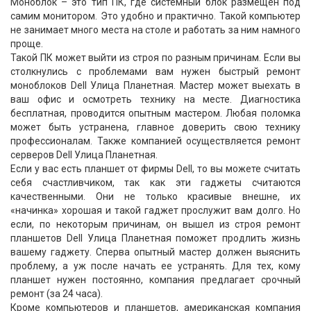
Моноблок – это тип ПК, где системный блок размещён под
самим монитором. Это удобно и практично. Такой компьютер
не занимает много места на столе и работать за ним намного
проще.
Такой ПК может выйти из строя по разным причинам. Если вы
столкнулись с проблемами вам нужен быстрый ремонт
моноблоков Dell Улица Планетная. Мастер может выехать в
ваш офис и осмотреть технику на месте. Диагностика
бесплатная, проводится опытным мастером. Любая поломка
может быть устранена, главное доверить свою технику
профессионалам. Также компанией осуществляется ремонт
серверов Dell Улица Планетная.
Если у вас есть планшет от фирмы Dell, то вы можете считать
себя счастливчиком, так как эти гаджеты считаются
качественными. Они не только красивые внешне, их
«начинка» хорошая и такой гаджет прослужит вам долго. Но
если, по некоторым причинам, он вышел из строя ремонт
планшетов Dell Улица Планетная поможет продлить жизнь
вашему гаджету. Сперва опытный мастер должен выяснить
проблему, а уж после начать ее устранять. Для тех, кому
планшет нужен постоянно, компания предлагает срочный
ремонт (за 24 часа).
Кроме компьютеров и планшетов, американская компания