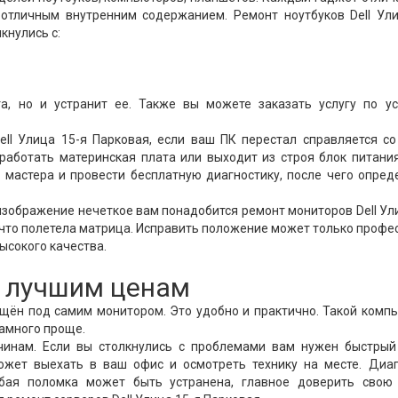
отличным внутренним содержанием. Ремонт ноутбуков Dell Ули
кнулись с:
а, но и устранит ее. Также вы можете заказать услугу по ус
ll Улица 15-я Парковая, если ваш ПК перестал справляется со
работать материнская плата или выходит из строя блок питани
ь мастера и провести бесплатную диагностику, после чего опред
изображение нечеткое вам понадобится ремонт мониторов Dell Ул
, что полетела матрица. Исправить положение может только профе
ысокого качества.
о лучшим ценам
ещён под самим монитором. Это удобно и практично. Такой комп
намного проще.
чинам. Если вы столкнулись с проблемами вам нужен быстрый
может выехать в ваш офис и осмотреть технику на месте. Диаг
бая поломка может быть устранена, главное доверить свою 