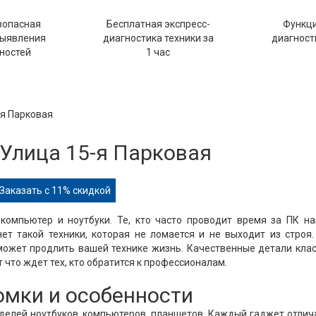
зопасная
Бесплатная экспресс-
Функц
выявления
диагностика техники за
диагности
ностей
1 час
-я Парковая
 Улица 15-я Парковая
Заказать с 11% скидкой
компьютер и ноутбуки. Те, кто часто проводит время за ПК н
нет такой техники, которая не ломается и не выходит из строя
оможет продлить вашей технике жизнь. Качественные детали кла
 что ждет тех, кто обратится к профессионалам.
ломки и особенности
оделей ноутбуков, компьютеров, планшетов. Каждый гаджет отлич