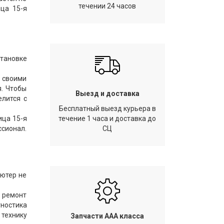
течении 24 часов
ца 15-я
тановке
 своими
я. Чтобы
Выезд и доставка
елится с
Бесплатный выезд курьера в
ица 15-я
течение 1 часа и доставка до
ссионал.
СЦ
ьютер не
 ремонт
ностика
технику
Запчасти AAA класса