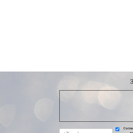
Согла
д