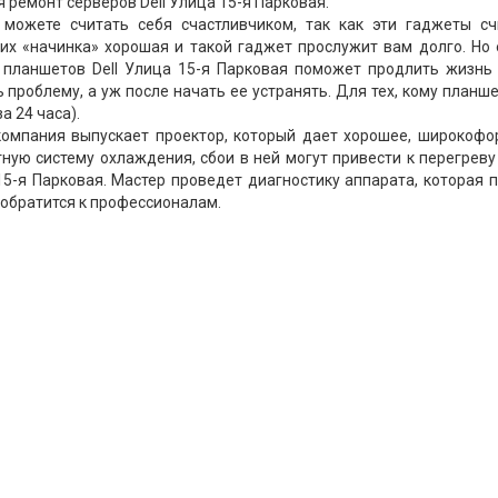
ремонт серверов Dell Улица 15-я Парковая.
 можете считать себя счастливчиком, так как эти гаджеты сч
их «начинка» хорошая и такой гаджет прослужит вам долго. Но 
 планшетов Dell Улица 15-я Парковая поможет продлить жизнь
проблему, а уж после начать ее устранять. Для тех, кому планш
а 24 часа).
компания выпускает проектор, который дает хорошее, широкофо
тную систему охлаждения, сбои в ней могут привести к перегреву
15-я Парковая. Мастер проведет диагностику аппарата, которая 
 обратится к профессионалам.